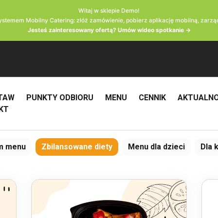
Witaj w sklepie Demo!
systemem Mobilny Catering: złóż zamówienie, pobierz aplikację mobilną, zarząd
Jesteś zainteresowany ofertą? Umów wideo spotkanie →
TAW
PUNKTY ODBIORU
MENU
CENNIK
AKTUALNO
KT
em menu
Zbilansowane diety
Menu dla dzieci
Dla 