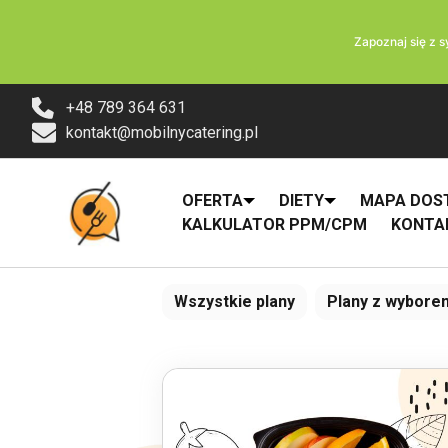
Zapoznaj się z 
+48 789 364 631
kontakt@mobilnycatering.pl
OFERTA
DIETY
MAPA DOS
KALKULATOR PPM/CPM
KONTA
Wszystkie plany
Plany z wybor