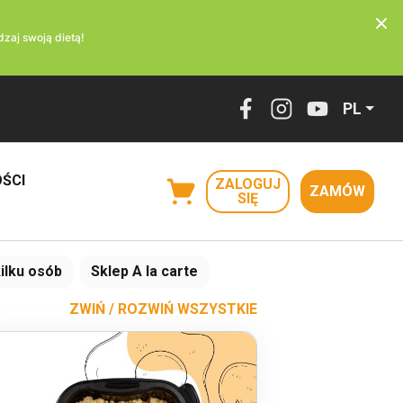
zaj swoją dietą!
PL
ŚCI
ZALOGUJ
ZAMÓW
SIĘ
kilku osób
Sklep A la carte
ZWIŃ / ROZWIŃ WSZYSTKIE