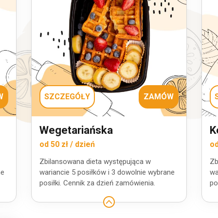
W
SZCZEGÓŁY
ZAMÓW
Wegetariańska
K
od 50 zł / dzień
od
Zbilansowana dieta występująca w
Zb
ne
wariancie 5 posiłków i 3 dowolnie wybrane
wa
posiłki. Cennik za dzień zamówienia.
po