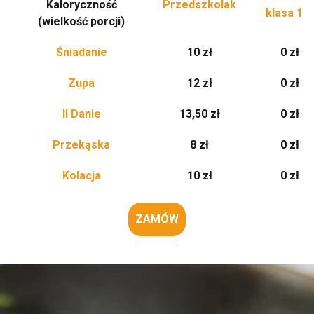
Kaloryczność
Przedszkolak
klasa 1-3
(wielkość porcji)
Śniadanie
10 zł
0 zł
Zupa
12 zł
0 zł
II Danie
13,50 zł
0 zł
Przekąska
8 zł
0 zł
Kolacja
10 zł
0 zł
ZAMÓW