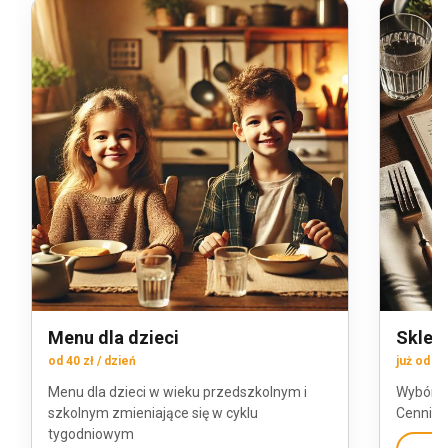
Menu dla dzieci
Sklep 
od 40 zł / dzień
już od 8 
Menu dla dzieci w wieku przedszkolnym i
Wybór d
szkolnym zmieniające się w cyklu
Cennik z
tygodniowym